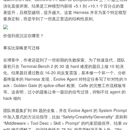
演化直接评测。结果是三种模型均获得 +5.1 到 +10.1 个百分点的显
著提升，且模型越弱，提升越大。这套 Harness 并非为某个特定模型
量身定制，而是学到了一些真正普适的结构性原则。
价值到底沉淀在哪里？
事实比策略更可迁移
在博客中，作者还提到了一些前期的失败探索。为了快速迭代，团队
最初只在 Terminal-Bench 2 的 30 道 hard 难度的题目上做 10 轮演
化。结果题目通过数在 16-20 间反复震荡，基本修一个坏一个。分析
最终版本的 Harness 发现，Evolve Agent 对特定任务写了针对性的 h
ack：Golden Gate 的 splice-offset 检测、Caffe 的完整工作流模板等
等。这表明，过小的题集让单一题目的信号过强，抑制不住 agent 的
hack 倾向
团队将题集扩到 89 题的全集，并在 Evolve Agent 的 System Prompt
中加入显式的方法论指导，比如 “Safety/Creativity/Generality” 原则和
“Middleware > Tool Desc > Skill > Prompt” 的约束层级排序。结果 ov
erfit 确实缓解了，但训练曲线在 75.3% 就早早触顶不再上升，78%