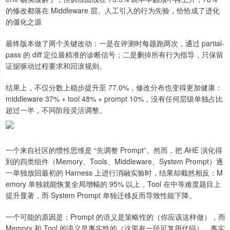
的修改都落在 Middleware 层。人工引入的行为先验，恰恰成了进化
的僵化之源
最终版本做了两个关键改动：一是在评测时每题跑两次，通过 partial-
pass 的 diff 定位最精准的诊断信号；二是删掉所有行为指导，只保留
证据驱动过程要求和回滚规则。
结果上，不仅分数上稳步提升至 77.0%，修改分布也变得更加健康：
middleware 37% + tool 48% + prompt 10%，没有任何层级单独占比
超过一半，不同阶段灵活调整。
一个来自社区的惯性思维是 “先调整 Prompt”。然而，把 AHE 演化得
到的四类组件（Memory、Tools、Middleware、System Prompt）逐
一单独放回最初的 Harness 上进行消融实验时，结果却截然相反：M
emory 单独就能恢复全局增幅的 95% 以上，Tool 在中等难度题目上
提升显著，而 System Prompt 单独迁移反而导致性能下降。
一个可能的原因是：Prompt 的语义是策略性的（你应该这样做），而
Memory 和 Tool 的语义是事实性的（这里有一段可复用代码）。事实