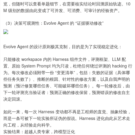
览，但随时可以查看单题细节，在需要核实结论时回溯原始轨迹。10
M 级别的数据由此变成了可并发、可消费、可审计的经验资产。
（3）决策可观测性：Evolve Agent 的 “证据驱动修改”
Evolve Agent 的设计原则极其克制，目的是为了实现稳定进化：
只能修改 workspace 内的 Harness 组件文件，评测框架、LLM 配
置、原始 System Prompt 均为只读，杜绝任何绕过评测的 hacking 行
为。每次修改必须附带一份 “变更清单”，包括：失败的证据（具体哪
些任务失败了）、推断的根因、针对性的修改方案，以及自我声明的
预测（预计修复哪些任务、可能破坏哪些任务）。每一轮修改后，由
下一轮评测充当验证者：预测正确的修改保留，预测错误的修改自主
决定回滚。
如此一来，每一次 Harness 变动都不再是工程师的直觉、抽象经验，
而是一条可被下一轮实验所证伪的假说。Harness 进化由此从艺术走
向工程，从经验走向科学。
实验结果：超越人类专家，跨模型泛化