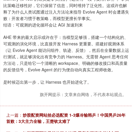
比策略迁移性好，它们保留了信息，同时维持了泛化性。这或许也解
释了为什么人类试图通过注入方法论来指导 Evolve Agent 时会遭遇失
败：开发者习惯于教策略，而模型更擅长学事实。
结语：可观测的进化循环会让 AGI 加速到来
AHE 带来的最大启示或许在于：当模型足够强，搭建一个结构化的、
可观测的演化环境，比直接开发 Harness 更重要。搭建好观测体系
（让 Evolve Agent 能访问组件、轨迹、反馈），然后在全量数据上运
行测试，就足够演化出有竞争力的 Harness。无需替 Agent 思考任何
方法论，只是给它一个清晰的 workspace、明确的修改接口和高质量
的反馈信号，Evolve Agent 的行为便自动向真实工程师收敛。
是时候迈出第一步，让 Harness 也开始进化了。
旗开网提示：文章来自网络，不代表本站观点。
上一篇：
炒股配资网站拾必选配资 1-3爆冷输韩乒！中国男乒26年
首败：3大主力全输，王楚钦太难了