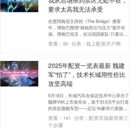
我从后场杀到禁区无处不在，
要求太高我无法承受
在楚阿梅尼主持的《The Bridge》播客
中，博格巴围绕“领袖责任与压力”展开对
谈。博格巴坦言，在法国国家队“只要出点
坏事股票配资股票，你就会成为替罪羊”。
查看：
90
分类：
线上配资开户网
他....
2025年配资一览表最新 魏建
军“怕了”，技术长城用性价比
攻坚高端
5月18日，长城汽车在保定技术中心举办了
魏牌V9X上市发布会，基于归元S平台打造
的首款旗舰车型——定位“AI豪华六座旗
舰”的魏牌V9X正式上市2025年配资一览....
查看：
141
分类：
配资市场最简单三
个步骤