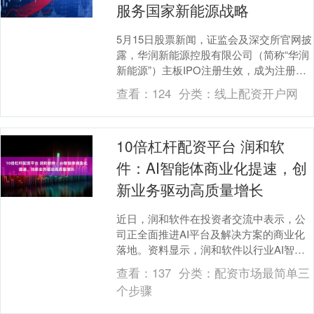
服务国家新能源战略
5月15日股票新闻，证监会及深交所官网披
露，华润新能源控股有限公司（简称“华润
新能源”）主板IPO注册生效，成为注册制
以来深交所主板首单落地的红筹企业。
查看：
124
分类：
线上配资开户网
在“十五....
10倍杠杆配资平台 润和软
件：AI智能体商业化提速，创
新业务驱动高质量增长
近日，润和软件在投资者交流中表示，公
司正全面推进AI平台及解决方案的商业化
落地。资料显示，润和软件以行业AI智能
体专家为定位，构建起从芯片适配、大模
查看：
137
分类：
配资市场最简单三
型调优到智能....
个步骤