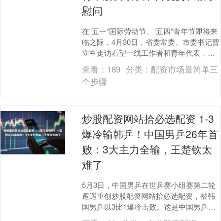
慰问
在“五一”国际劳动节、“五四”青年节即将来
临之际，4月30日，省委常委、市委书记曹
立军走访看望一线工作者和青年代表，代
表市委、市政府向全市广大劳动者和青年
查看：
189
分类：
配资市场最简单三
朋友致....
个步骤
炒股配资网站拾必选配资 1-3
爆冷输韩乒！中国男乒26年首
败：3大主力全输，王楚钦太
难了
5月3日，中国男乒在世乒赛小组赛第二轮
遭遇重创炒股配资网站拾必选配资，被韩
国男乒以3比1爆冷击败。这是中国男乒自
2000年以来首次在男团世乒赛输球。韩国