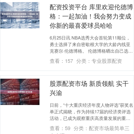
配资投资平台 库里欢迎伦德博
格：一起加油！我会努力变成
你新的最喜爱球员哈哈
6月25日讯 NBA选秀大会首轮第11顺位，
勇士选择了来自密歇根大学的大龄内线亚
克赛尔·伦德博格。 伦德博格晒出自己选秀
帅照，并写道：“在所有精神战斗和崩溃之
查看：
157
分类：
专业股票配资
中....
股票配资市场 新质领航 实干
兴渝
日前，“十大重庆经济年度人物评选”获奖名
单正式揭晓，作为持续17届的经济类评选
活动，已成为观察重庆高质量发展的重要
窗口。本届榜单紧扣重庆战略定位与产业
查看：
59
分类：
配资市场最简单三
发展方向，....