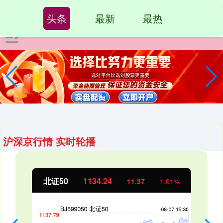
头条
最新
最热
沪深京行情 实时轮播
北证50
1134.24
11.37
1.01%