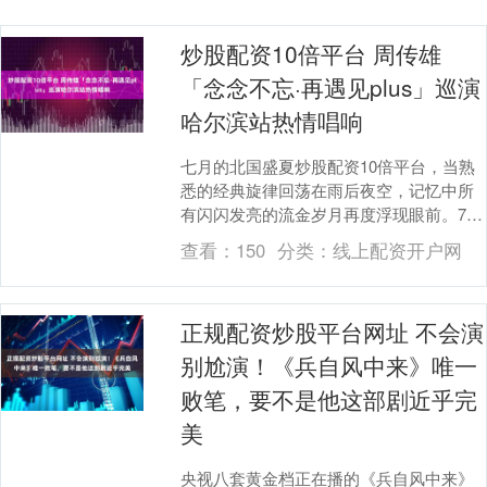
炒股配资10倍平台 周传雄
「念念不忘·再遇见plus」巡演
哈尔滨站热情唱响
七月的北国盛夏炒股配资10倍平台，当熟
悉的经典旋律回荡在雨后夜空，记忆中所
有闪闪发亮的流金岁月再度浮现眼前。7月
25日，周传雄「念念不忘·再遇见plus」巡
查看：
150
分类：
线上配资开户网
回演....
正规配资炒股平台网址 不会演
别尬演！《兵自风中来》唯一
败笔，要不是他这部剧近乎完
美
央视八套黄金档正在播的《兵自风中来》