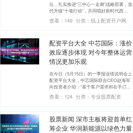
位，扎实推进“三中心一走廊”战略部署，迭
代升级“十项行动”，共同唱好新时代西
部“双城记”，区域经济实力、发展活力、区
查看：
149
分类：
线上配资开户网
域整....
配资平台大全 中芯国际：涨价
效应逐步体现 对今年整体运营
情况更加乐观
在今日（5月15日）的一季报业绩说明会上
配资平台大全，中芯国际联合CEO赵海军
向投资者介绍：“基于客户需求和在手订单
情况，相较于上个季度，我们对于今年的
查看：
124
分类：
专业股票配资
整体运营....
股票新闻 深市主板将迎首单红
筹企业 华润新能源以绿色力量