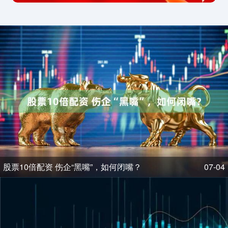
股票10倍配资 伤企“黑嘴”，如何闭嘴？
07-04