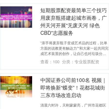
短期股票配资最简单三个技巧
用废弃瓶搭建起城市画卷，广
州天河开展“无废天河 绿色
CBD”志愿服务
“亲手将废弃瓶子变成艺术品的过程，比单
方面的说教更有触达力”“和大家一起共同完
成艺术装置的创作，让自己也对垃圾分类
与资源再利用有了更直接的实感”……近
查看：
100
分类：
专业股票配资
日，一场别....
中国证券公司前100名 视频｜
即将焕新“蝶变”！花都花城街
三东市场改造启动
清晨六时许，天刚蒙蒙亮，广州市花都区