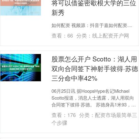
将可以借鉴密歇根大学的三位
新秀
如何配资 视频源：抖音于嘉如何配资....
查看：
66
分类：
线上配资开户网
股票怎么开户 Scotto：湖人用
双向合同签下神射手彼得·苏德
三分命中率42%
06月25日讯 据HoopsHype名记Michael
Scotto报道，消息人士透露，湖人用双向
合同签下彼得·苏德。 苏德身高1米93，司
职分卫，是MAC联盟....
查看：
176
分类：
配资市场最简单三
个步骤