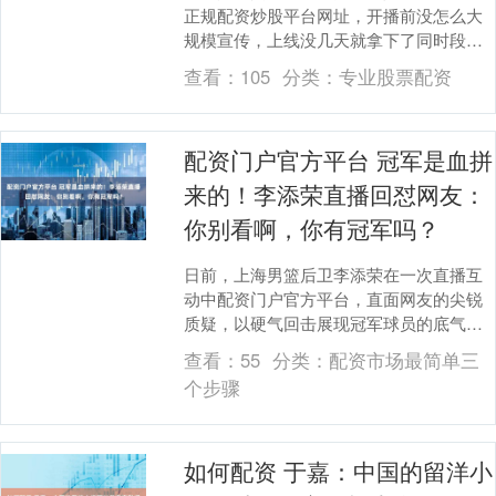
正规配资炒股平台网址，开播前没怎么大
规模宣传，上线没几天就拿下了同时段收
视第一。 不少追更的观众说，这是近几年
查看：
105
分类：
专业股票配资
少见的正经军旅....
配资门户官方平台 冠军是血拼
来的！李添荣直播回怼网友：
你别看啊，你有冠军吗？
日前，上海男篮后卫李添荣在一次直播互
动中配资门户官方平台，直面网友的尖锐
质疑，以硬气回击展现冠军球员的底气。
面对弹幕中对球队总冠军成色的讥讽，李
查看：
55
分类：
配资市场最简单三
添荣毫不避讳，....
个步骤
如何配资 于嘉：中国的留洋小