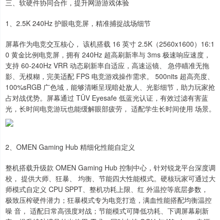
三、软硬件协同合作，提升网游游戏体验
1、2.5K 240Hz 护眼电竞屏，精准捕捉战场细节
屏幕作为电竞交互核心， 该机搭载 16 英寸 2.5K（2560x1600）16:1
0 黄金比例电竞屏，拥有 240Hz 超高刷新率与 3ms 极速响应速度，
支持 60-240Hz VRR 动态刷新率自适应，高速运镜、 急停瞄准无拖
影、无模糊，完美适配 FPS 电竞游戏操作需求。 500nits 超高亮度、
100%sRGB 广色域，能够清晰呈现暗处敌人、光影细节，助力玩家抢
占对战优势。屏幕通过 TÜV Eyesafe 低蓝光认证，有效过滤有害蓝
光，长时间电竞游玩也能缓解眼部疲劳， 适配学生长时间使用 场景。
2、OMEN Gaming Hub 精细化性能自定义
整机搭载升级款 OMEN Gaming Hub 控制中心，针对锐龙平台深度调
校， 提供大师、狂暴、 均衡、节能四大性能模式。硬核玩家可通过大
师模式自定义 CPU SPPT、整机功耗上限、红 外温控等底层参数，
极致压榨硬件潜力；狂暴模式专为电竞打造，满血性能搭配均衡温控
噪 音， 适配日常高强度对战；节能模式可降低功耗、下调屏幕刷新