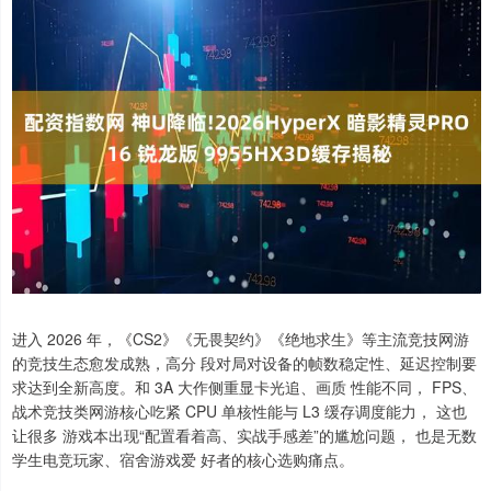
进入 2026 年，《CS2》《无畏契约》《绝地求生》等主流竞技网游
的竞技生态愈发成熟，高分 段对局对设备的帧数稳定性、延迟控制要
求达到全新高度。和 3A 大作侧重显卡光追、画质 性能不同， FPS、
战术竞技类网游核心吃紧 CPU 单核性能与 L3 缓存调度能力， 这也
让很多 游戏本出现“配置看着高、实战手感差”的尴尬问题， 也是无数
学生电竞玩家、宿舍游戏爱 好者的核心选购痛点。