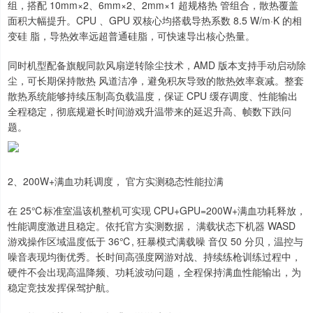
组，搭配 10mm×2、6mm×2、2mm×1 超规格热 管组合，散热覆盖
面积大幅提升。CPU 、GPU 双核心均搭载导热系数 8.5 W/m·K 的相
变硅 脂，导热效率远超普通硅脂，可快速导出核心热量。
同时机型配备旗舰同款风扇逆转除尘技术，AMD 版本支持手动启动除
尘，可长期保持散热 风道洁净，避免积灰导致的散热效率衰减。整套
散热系统能够持续压制高负载温度，保证 CPU 缓存调度、性能输出
全程稳定，彻底规避长时间游戏升温带来的延迟升高、帧数下跌问
题。
2、200W+满血功耗调度， 官方实测稳态性能拉满
在 25℃标准室温该机整机可实现 CPU+GPU=200W+满血功耗释放，
性能调度激进且稳定。依托官方实测数据， 满载状态下机器 WASD
游戏操作区域温度低于 36℃, 狂暴模式满载噪 音仅 50 分贝，温控与
噪音表现均衡优秀。长时间高强度网游对战、持续练枪训练过程中，
硬件不会出现高温降频、功耗波动问题，全程保持满血性能输出，为
稳定竞技发挥保驾护航。