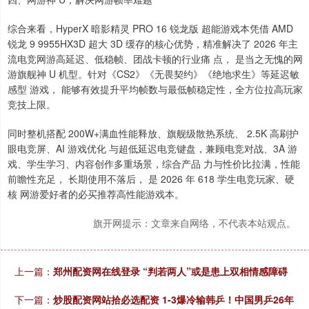
综合来看，HyperX 暗影精灵 PRO 16 锐龙版 超能游戏本凭借 AMD
锐龙 9 9955HX3D 超大 3D 缓存的核心优势，精准解决了 2026 年主
流电竞网游高延迟、低稳帧、团战卡顿的行业痛 点， 是当之无愧的网
游旗舰神 U 机型。针对《CS2》《无畏契约》《绝地求生》等延迟敏
感型 游戏， 能够有效提升平均帧数与最低帧稳定性，全方位拉高玩家
竞技上限。
同时整机搭配 200W+满血性能释放、旗舰级散热系统、 2.5K 高刷护
眼电竞屏、AI 游戏优化 与超低延迟电竞键盘，兼顾电竞对战、3A 游
戏、学生学习、内容创作多重场景，综合产品 力与性价比拉满，性能
前瞻性充足， 长期使用不落后， 是 2026 年 618 学生电竞玩家、硬
核 网游爱好者的必买推荐高性能游戏本。
旗开网提示：文章来自网络，不代表本站观点。
上一篇：
郑州配资网在线登录 “判若两人”或是患上双相情感障碍
下一篇：
炒股配资网站拾必选配资 1-3爆冷输韩乒！中国男乒26年