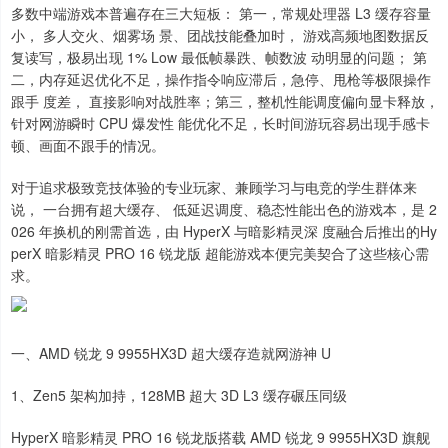
多数中端游戏本普遍存在三大短板： 第一，常规处理器 L3 缓存容量
小， 多人交火、烟雾场 景、团战技能叠加时， 游戏高频地图数据反
复读写，极易出现 1% Low 最低帧暴跌、帧数波 动明显的问题； 第
二，内存延迟优化不足，操作指令响应滞后，急停、甩枪等极限操作
跟手 度差， 直接影响对战胜率；第三，整机性能调度偏向显卡释放，
针对网游瞬时 CPU 爆发性 能优化不足，长时间游玩容易出现手感卡
顿、画面不跟手的情况。
对于追求极致竞技体验的专业玩家、兼顾学习与电竞的学生群体来
说， 一台拥有超大缓存、 低延迟调度、稳态性能出色的游戏本，是 2
026 年换机的刚需首选，由 HyperX 与暗影精灵深 度融合后推出的Hy
perX 暗影精灵 PRO 16 锐龙版 超能游戏本便完美契合了这些核心需
求。
一、AMD 锐龙 9 9955HX3D 超大缓存造就网游神 U
1、Zen5 架构加持，128MB 超大 3D L3 缓存碾压同级
HyperX 暗影精灵 PRO 16 锐龙版搭载 AMD 锐龙 9 9955HX3D 旗舰