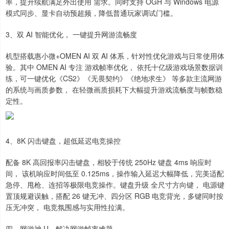
率，提升续航满足外出使用 需求。同时支持 OGH 与 Windows 电源
模式同步、显卡自动预超频，降低普通玩家调试门槛。
3、双 AI 智能优化， 一键提升网游流畅度
机型搭载惠小微+OMEN AI 双 AI 体系，针对性优化游戏与日常使用体
验。其中 OMEN AI 专注 游戏帧率优化， 依托十亿级游戏场景数据训
练，可一键优化《CS2》《无畏契约》《绝地求生》 等多款主流网游
的系统与画质参数， 在轻微画质损耗下大幅提升游戏流畅度与帧数稳
定性。
4、8K 闪击键盘，超低延迟电竞操控
配备 8K 高回报率闪击键盘，相较于传统 250Hz 键盘 4ms 响应时
间， 该机响应时间低至 0.125ms，操作输入延迟大幅降低，完美适配
急停、甩枪、连招等极限电竞操作。键盘升级 全尺寸方向键， 电源键
置顶规避误触，搭配 26 键无冲、四分区 RGB 电竞背光，多键同时按
压无冲突， 电竞氛围感与实用性拉满。
四、网游神 U，解决网游帧率难题