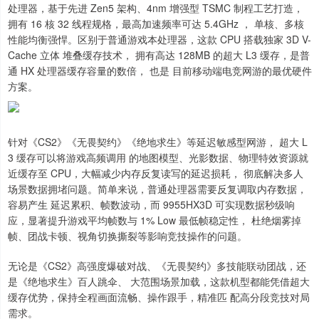
处理器，基于先进 Zen5 架构、4nm 增强型 TSMC 制程工艺打造，
拥有 16 核 32 线程规格，最高加速频率可达 5.4GHz ， 单核、多核
性能均衡强悍。区别于普通游戏本处理器，这款 CPU 搭载独家 3D V-
Cache 立体 堆叠缓存技术， 拥有高达 128MB 的超大 L3 缓存，是普
通 HX 处理器缓存容量的数倍， 也是 目前移动端电竞网游的最优硬件
方案。
针对《CS2》《无畏契约》《绝地求生》等延迟敏感型网游， 超大 L
3 缓存可以将游戏高频调用 的地图模型、光影数据、物理特效资源就
近缓存至 CPU，大幅减少内存反复读写的延迟损耗， 彻底解决多人
场景数据拥堵问题。简单来说，普通处理器需要反复调取内存数据，
容易产生 延迟累积、帧数波动，而 9955HX3D 可实现数据秒级响
应，显著提升游戏平均帧数与 1% Low 最低帧稳定性， 杜绝烟雾掉
帧、团战卡顿、视角切换撕裂等影响竞技操作的问题。
无论是《CS2》高强度爆破对战、《无畏契约》多技能联动团战，还
是《绝地求生》百人跳伞、 大范围场景加载，这款机型都能凭借超大
缓存优势，保持全程画面流畅、操作跟手，精准匹 配高分段竞技对局
需求。