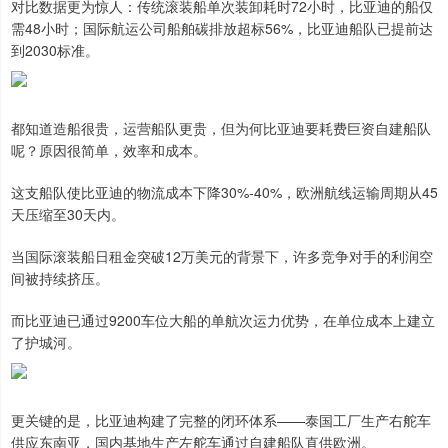
对比数据更为惊人：传统滚装船单次装卸耗时72小时，比亚迪的船仅
需48小时；国际航运公司船舶碳排放超标56%，比亚迪船队已提前达
到2030标准。
都知道造船很贵，运营船队更贵，但为何比亚迪要耗费巨资自建船队
呢？原因很简单，效率和成本。
这支船队使比亚迪的物流成本下降30%-40%，欧洲航线运输周期从45
天压缩至30天内。
当国际滚装船日租金突破12万美元的背景下，许多竞争对手的利润空
间被持续挤压。
而比亚迪已通过9200车位大船的单航次运力优势，在单位成本上建立
了护城河。
更关键的是，比亚迪构建了完整的闭环体系——泰国工厂生产右舵车
供应东南亚，国内基地生产左舵车通过自建船队直供欧洲。