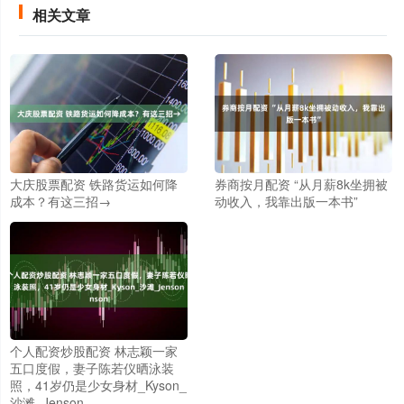
相关文章
大庆股票配资 铁路货运如何降
券商按月配资 “从月薪8k坐拥被
成本？有这三招→
动收入，我靠出版一本书”
个人配资炒股配资 林志颖一家
五口度假，妻子陈若仪晒泳装
照，41岁仍是少女身材_Kyson_
沙滩_Jenson